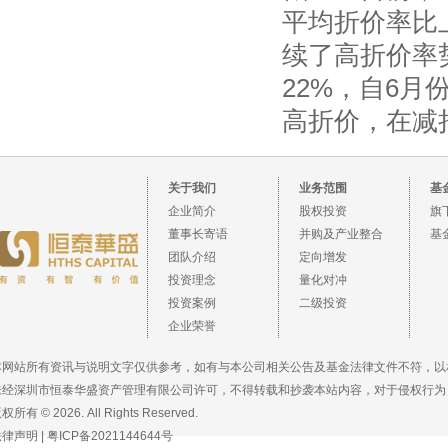
平均折价率比上
续了高折价率势
22%，自6月
高折价，在减
关于我们
业务范围
基
企业简介
股权投资
旗
董事长寄语
并购及产业整合
基
团队介绍
定向增发
投资理念
量化对冲
投资案例
二级投资
企业荣誉
本网站所有资讯与说明文字仅供参考，如有与本公司相关公告及基金法律文件不符，以
未经深圳市恒泰华盛资产管理有限公司许可，不得转载和抄袭本站内容，对于侵权行为
权所有 © 2026. All Rights Reserved.
法律声明
|
粤ICP备2021144644号