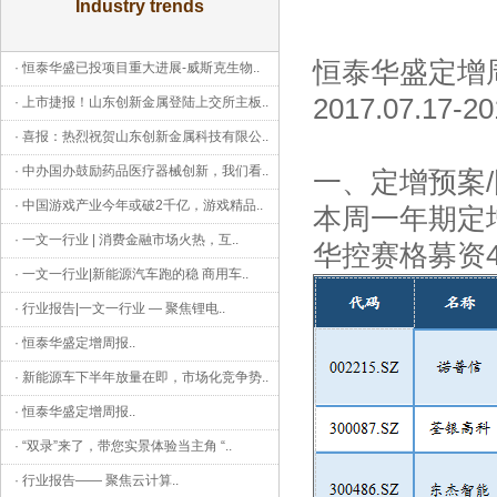
Industry trends
恒泰华盛定增
·
恒泰华盛已投项目重大进展-威斯克生物
..
2017.07.17-20
·
上市捷报！山东创新金属登陆上交所主板
..
·
喜报：热烈祝贺山东创新金属科技有限公
..
·
中办国办鼓励药品医疗器械创新，我们看
..
一、定增预案
·
中国游戏产业今年或破2千亿，游戏精品
..
本周一年期定
·
一文一行业 | 消费金融市场火热，互
..
华控赛格募资
·
一文一行业|新能源汽车跑的稳 商用车
..
·
行业报告|一文一行业 — 聚焦锂电
..
·
恒泰华盛定增周报
..
·
新能源车下半年放量在即，市场化竞争势
..
·
恒泰华盛定增周报
..
·
“双录”来了，带您实景体验当主角 “
..
·
行业报告—— 聚焦云计算
..