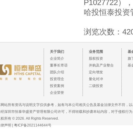
P102772
哈投恒泰投资
浏览次数：420
关于我们
业务范围
基
企业简介
股权投资
旗
董事长寄语
并购及产业整合
基
团队介绍
定向增发
投资理念
量化对冲
投资案例
二级投资
企业荣誉
本网站所有资讯与说明文字仅供参考，如有与本公司相关公告及基金法律文件不符，以
未经深圳市恒泰华盛资产管理有限公司许可，不得转载和抄袭本站内容，对于侵权行为
权所有 © 2026. All Rights Reserved.
法律声明
|
粤ICP备2021144644号