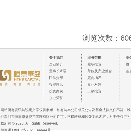
浏览次数：606
关于我们
业务范围
基
企业简介
股权投资
旗
董事长寄语
并购及产业整合
基
团队介绍
定向增发
投资理念
量化对冲
投资案例
二级投资
企业荣誉
本网站所有资讯与说明文字仅供参考，如有与本公司相关公告及基金法律文件不符，以
未经深圳市恒泰华盛资产管理有限公司许可，不得转载和抄袭本站内容，对于侵权行为
权所有 © 2026. All Rights Reserved.
法律声明
|
粤ICP备2021144644号