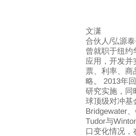
文潇
合伙人/弘源
曾就职于纽约
应用，开发并
票、利率、商
略。 2013
研究实施，同
球顶级对冲基金(包
Bridgewater
Tudor与Wi
口变化情况，