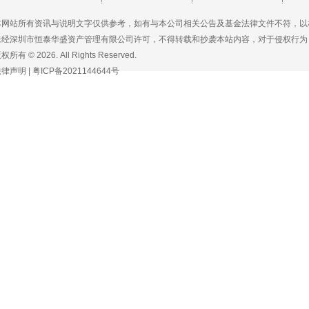
本网站所有资讯与说明文字仅供参考，如有与本公司相关公告及基金法律文件不符，以
未经深圳市恒泰华盛资产管理有限公司许可，不得转载和抄袭本站内容，对于侵权行为
权所有 © 2026. All Rights Reserved.
法律声明
|
粤ICP备2021144644号