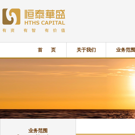
首 页
关于我们
业务范
业务范围