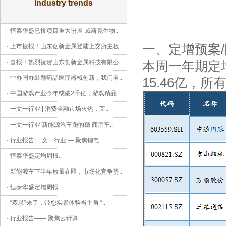
Industry trends
·
恒泰华盛已投项目重大进展-威斯克生物
..
一、定增预案
·
上市捷报！山东创新金属登陆上交所主板
..
·
喜报：热烈祝贺山东创新金属科技有限公
..
本周一年期定
·
中办国办鼓励药品医疗器械创新，我们看
..
15.46亿，
·
中国游戏产业今年或破2千亿，游戏精品
..
·
一文一行业 | 消费金融市场火热，互
..
·
一文一行业|新能源汽车跑的稳 商用车
..
·
行业报告|一文一行业 — 聚焦锂电
..
·
恒泰华盛定增周报
..
·
新能源车下半年放量在即，市场化竞争势
..
·
恒泰华盛定增周报
..
·
“双录”来了，带您实景体验当主角 “
..
·
行业报告—— 聚焦云计算
..