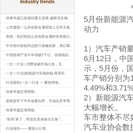
Industry trends
5月份新能源
·
恒泰华盛已投项目重大进展-威斯克生物
..
动力
·
上市捷报！山东创新金属登陆上交所主板
..
·
喜报：热烈祝贺山东创新金属科技有限公
..
·
中办国办鼓励药品医疗器械创新，我们看
..
1）汽车产销
·
中国游戏产业今年或破2千亿，游戏精品
..
6月12日，中
·
一文一行业 | 消费金融市场火热，互
..
示，5月份，国
·
一文一行业|新能源汽车跑的稳 商用车
..
车产销分别为11
·
行业报告|一文一行业 — 聚焦锂电
..
4.49%和3.
·
恒泰华盛定增周报
..
2）新能源汽
·
新能源车下半年放量在即，市场化竞争势
..
大幅增长。
·
恒泰华盛定增周报
..
车市整体不尽
·
“双录”来了，带您实景体验当主角 “
..
汽车业协会数
·
行业报告—— 聚焦云计算
..