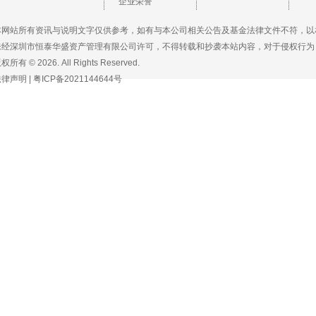
企业荣誉
本网站所有资讯与说明文字仅供参考，如有与本公司相关公告及基金法律文件不符，以
未经深圳市恒泰华盛资产管理有限公司许可，不得转载和抄袭本站内容，对于侵权行为
权所有 © 2026. All Rights Reserved.
法律声明
|
粤ICP备2021144644号