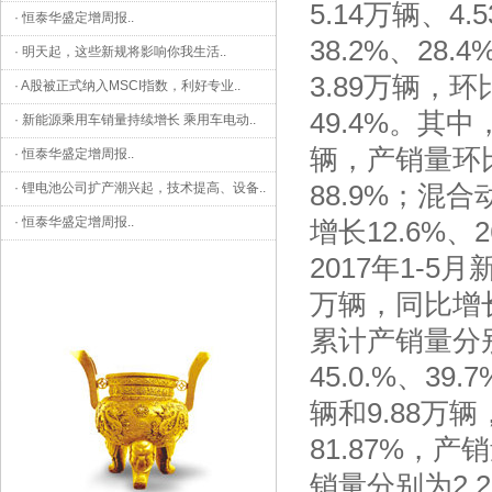
5.14万辆、4
·
恒泰华盛定增周报
..
38.2%、28
·
明天起，这些新规将影响你我生活
..
3.89万辆，环
·
A股被正式纳入MSCI指数，利好专业
..
49.4%。其
·
新能源乘用车销量持续增长 乘用车电动
..
辆，产销量环比增
·
恒泰华盛定增周报
..
88.9%；混
·
锂电池公司扩产潮兴起，技术提高、设备
..
·
恒泰华盛定增周报
..
增长12.6%、2
2017年1-5
万辆，同比增长1
累计产销量分别
45.0.%、3
辆和9.88万
81.87%，产
销量分别为2.2