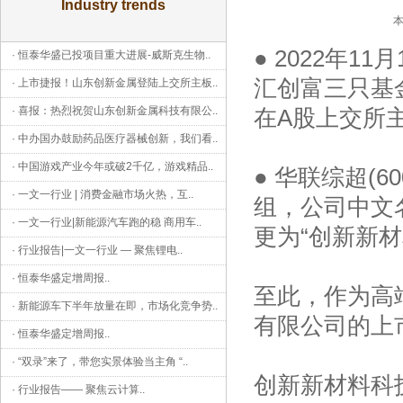
Industry trends
本
● 2022年
·
恒泰华盛已投项目重大进展-威斯克生物
..
汇创富三只基
·
上市捷报！山东创新金属登陆上交所主板
..
·
喜报：热烈祝贺山东创新金属科技有限公
..
在A股上交所
·
中办国办鼓励药品医疗器械创新，我们看
..
·
中国游戏产业今年或破2千亿，游戏精品
..
● 华联综超(6
·
一文一行业 | 消费金融市场火热，互
..
组，公司中文
·
一文一行业|新能源汽车跑的稳 商用车
..
更为“创新新
·
行业报告|一文一行业 — 聚焦锂电
..
·
恒泰华盛定增周报
..
至此，作为高
·
新能源车下半年放量在即，市场化竞争势
..
有限公司的上
·
恒泰华盛定增周报
..
·
“双录”来了，带您实景体验当主角 “
..
创新新材料科
·
行业报告—— 聚焦云计算
..