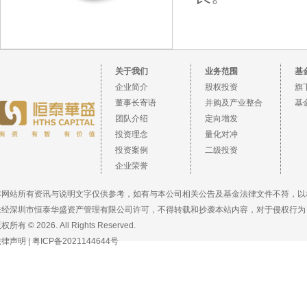
关于我们
业务范围
基
企业简介
股权投资
旗
董事长寄语
并购及产业整合
基
团队介绍
定向增发
投资理念
量化对冲
投资案例
二级投资
企业荣誉
本网站所有资讯与说明文字仅供参考，如有与本公司相关公告及基金法律文件不符，以
未经深圳市恒泰华盛资产管理有限公司许可，不得转载和抄袭本站内容，对于侵权行为
权所有 © 2026. All Rights Reserved.
法律声明
|
粤ICP备2021144644号