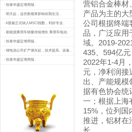
营铝合金棒材
·
恒泰华盛定增周报
..
产品为主的大
·
明天起，这些新规将影响你我生活
..
公司根据终端
·
A股被正式纳入MSCI指数，利好专业
..
品，广泛应用
·
新能源乘用车销量持续增长 乘用车电动
..
域。2019-
·
恒泰华盛定增周报
..
435、594亿
·
锂电池公司扩产潮兴起，技术提高、设备
..
·
恒泰华盛定增周报
..
2022年1-4
元，净利润接近
出、产能规模
据有色协会统计
一；根据上海
15%，位列
推进，铝材在
长。