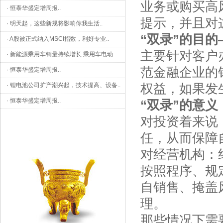
业务或购买高
·
恒泰华盛定增周报
..
提示，并且对
·
明天起，这些新规将影响你我生活
..
“双录”的目
·
A股被正式纳入MSCI指数，利好专业
..
主要针对客户
·
新能源乘用车销量持续增长 乘用车电动
..
范金融企业的
·
恒泰华盛定增周报
..
权益，如果发
·
锂电池公司扩产潮兴起，技术提高、设备
..
·
恒泰华盛定增周报
..
“双录”的意义
对投资着来说
任，从而保障
对经营机构：
按照程序、规
自销售、掩盖
理。
那些情况下需要