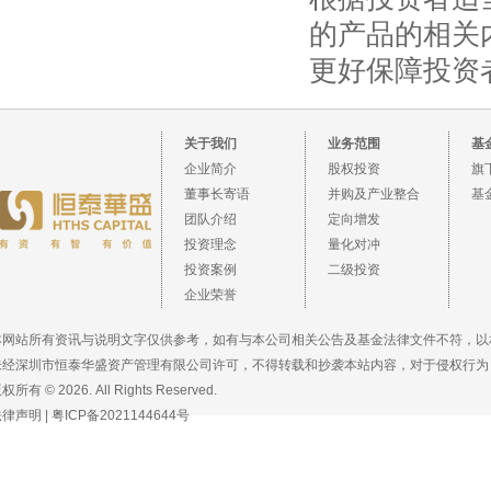
的产品的相关
更好保障投资
关于我们
业务范围
基
企业简介
股权投资
旗
董事长寄语
并购及产业整合
基
团队介绍
定向增发
投资理念
量化对冲
投资案例
二级投资
企业荣誉
本网站所有资讯与说明文字仅供参考，如有与本公司相关公告及基金法律文件不符，以
未经深圳市恒泰华盛资产管理有限公司许可，不得转载和抄袭本站内容，对于侵权行为
权所有 © 2026. All Rights Reserved.
法律声明
|
粤ICP备2021144644号