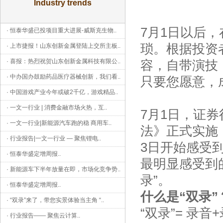
Industry trends
7月1日以后
·
恒泰华盛已投项目重大进展-威斯克生物
..
琐。根据投资
·
上市捷报！山东创新金属登陆上交所主板
..
·
喜报：热烈祝贺山东创新金属科技有限公
..
容，自带演技
·
中办国办鼓励药品医疗器械创新，我们看
..
只要您愿意，成
·
中国游戏产业今年或破2千亿，游戏精品
..
·
一文一行业 | 消费金融市场火热，互
..
7月1日，证
·
一文一行业|新能源汽车跑的稳 商用车
..
法》正式实施
·
行业报告|一文一行业 — 聚焦锂电
..
3日开始感受
·
恒泰华盛定增周报
..
最明显感受到
·
新能源车下半年放量在即，市场化竞争势
..
录”。
·
恒泰华盛定增周报
..
什么是“双录”
·
“双录”来了，带您实景体验当主角 “
..
“双录”= 
·
行业报告—— 聚焦云计算
..