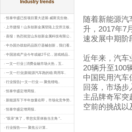
Industry trends
随着新能源汽
·
恒泰华盛已投项目重大进展-威斯克生物
..
升，2017年
·
上市捷报！山东创新金属登陆上交所主板
..
·
喜报：热烈祝贺山东创新金属科技有限公
..
速发展中期阶
·
中办国办鼓励药品医疗器械创新，我们看
..
·
中国游戏产业今年或破2千亿，游戏精品
..
近年来，汽车
·
一文一行业 | 消费金融市场火热，互
..
20辆升至10
·
一文一行业|新能源汽车跑的稳 商用车
..
中国民用汽车
·
行业报告|一文一行业 — 聚焦锂电
..
回落，市场步
·
恒泰华盛定增周报
..
主品牌奇军突
·
新能源车下半年放量在即，市场化竞争势
..
空前的挑战以
·
恒泰华盛定增周报
..
·
“双录”来了，带您实景体验当主角 “
..
·
行业报告—— 聚焦云计算
..