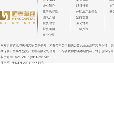
企业简介
股权投资
旗
董事长寄语
并购及产业整合
基
团队介绍
定向增发
投资理念
量化对冲
投资案例
二级投资
企业荣誉
本网站所有资讯与说明文字仅供参考，如有与本公司相关公告及基金法律文件不符，以
未经深圳市恒泰华盛资产管理有限公司许可，不得转载和抄袭本站内容，对于侵权行为
权所有 © 2026. All Rights Reserved.
法律声明
|
粤ICP备2021144644号