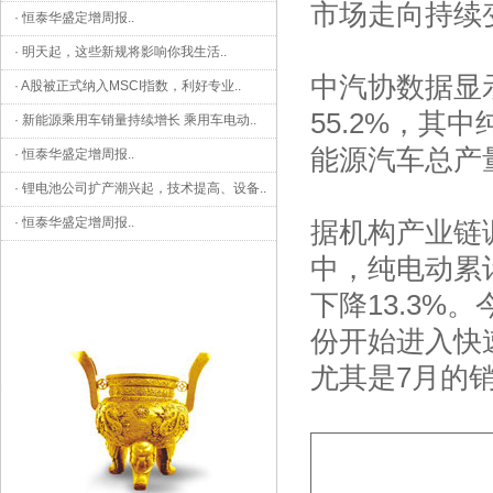
市场走向持续
·
恒泰华盛定增周报
..
·
明天起，这些新规将影响你我生活
..
中汽协数据显示
·
A股被正式纳入MSCI指数，利好专业
..
55.2%，其
·
新能源乘用车销量持续增长 乘用车电动
..
能源汽车总产量
·
恒泰华盛定增周报
..
·
锂电池公司扩产潮兴起，技术提高、设备
..
·
恒泰华盛定增周报
..
据机构产业链调
中，纯电动累计
下降13.3%
份开始进入快
尤其是7月的