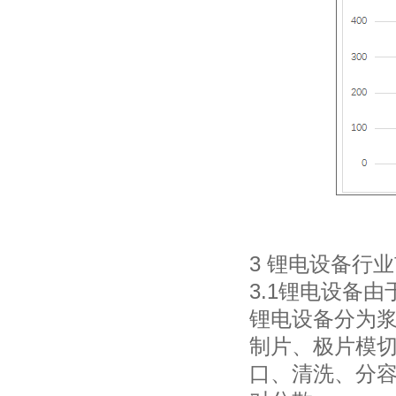
3 锂电设备行
3.1锂电设备
锂电设备分为
制片、极片模
口、清洗、分