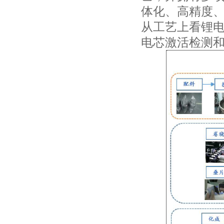
体化、高精度
从工艺上看锂
电芯激活检测