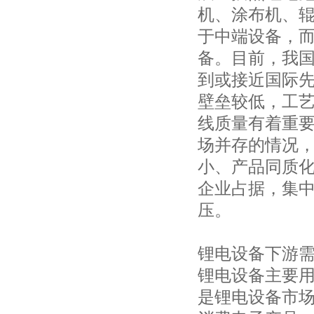
机、涂布机、
于中端设备，
备。目前，我
到或接近国际
壁垒较低，工
线质量有着重
场并存的情况
小、产品同质
企业占据，集
压。
锂电设备下游需
锂电设备主要
是锂电设备市