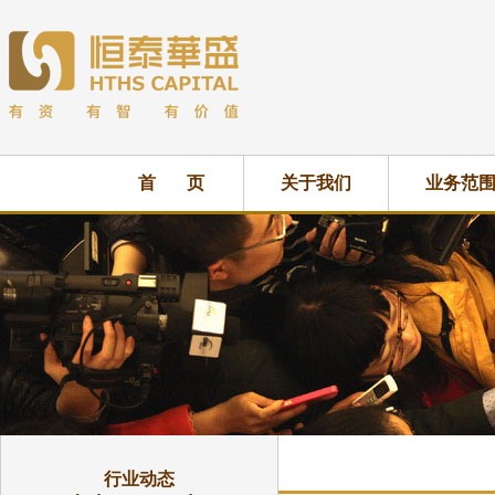
首 页
关于我们
业务范
行业动态