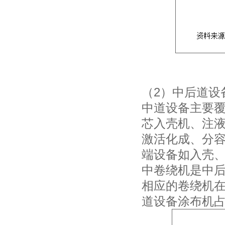
（2）中后道设
中道设备主要
芯入壳机、注
激活化成、分
端设备如入壳
中卷绕机是中
相应的卷绕机在
道设备涂布机