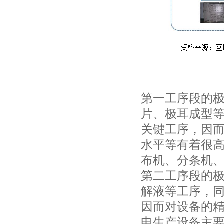
第一工序段的
片、极耳成型
关键工序，因
水平等有着很
布机、分条机
第二工序段的
解液等工序，
因而对设备的
电生产设备主