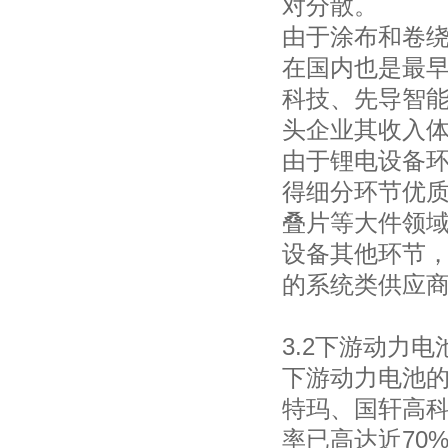
对分散。
由于涂布和卷
在国内也是最
科技、先导智
头企业其收入体
由于锂电设备
得细分环节优
叠片等大件领
设备其他环节
的系统类供应
3.2下游动力
下游动力电池的
特玛、国轩高
率已高达近70