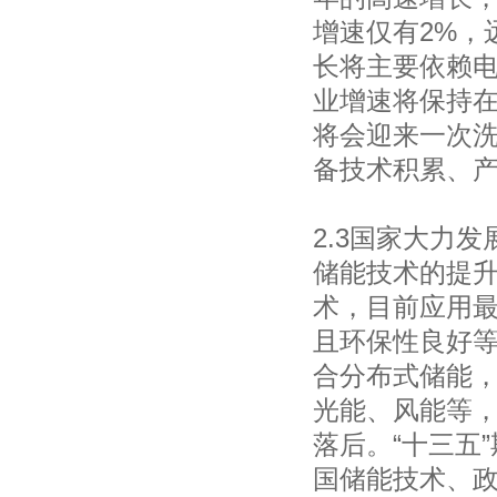
增速仅有2%，远
长将主要依赖
业增速将保持在
将会迎来一次
备技术积累、
2.3国家大力
储能技术的提
术，目前应用
且环保性良好
合分布式储能
光能、风能等
落后。“十三五
国储能技术、