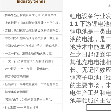
Industry trends
本
锂电设备行业
·
恒泰华盛已投项目重大进展-威斯克生物
..
1.1 下游锂电
·
上市捷报！山东创新金属登陆上交所主板
..
锂电池是一类
·
喜报：热烈祝贺山东创新金属科技有限公
..
液的电池，是
·
中办国办鼓励药品医疗器械创新，我们看
..
池技术中能量
·
中国游戏产业今年或破2千亿，游戏精品
..
生之日起便逐
·
一文一行业 | 消费金融市场火热，互
..
其他充电电池
·
一文一行业|新能源汽车跑的稳 商用车
..
长、无记忆效
·
行业报告|一文一行业 — 聚焦锂电
..
锂离子电池已
·
恒泰华盛定增周报
..
的主要市场，
·
新能源车下半年放量在即，市场化竞争势
..
电生产工艺和
·
恒泰华盛定增周报
..
池等领域的主
·
“双录”来了，带您实景体验当主角 “
..
·
行业报告—— 聚焦云计算
..