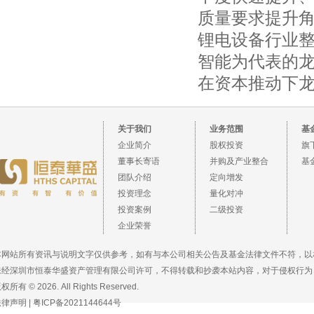
质量要求提升
锂电设备行业整
智能为代表的龙
在资本推动下
关于我们
业务范围
基
企业简介
股权投资
旗
董事长寄语
并购及产业整合
基
团队介绍
定向增发
投资理念
量化对冲
投资案例
二级投资
企业荣誉
本网站所有资讯与说明文字仅供参考，如有与本公司相关公告及基金法律文件不符，以
未经深圳市恒泰华盛资产管理有限公司许可，不得转载和抄袭本站内容，对于侵权行为
权所有 © 2026. All Rights Reserved.
法律声明
|
粤ICP备2021144644号