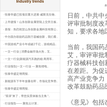
Industry trends
本
日前，中共中
·
恒泰华盛已投项目重大进展-威斯克生物
..
评审批制度改
·
上市捷报！山东创新金属登陆上交所主板
..
·
喜报：热烈祝贺山东创新金属科技有限公
..
知，要求各地
·
中办国办鼓励药品医疗器械创新，我们看
..
·
中国游戏产业今年或破2千亿，游戏精品
..
当前，我国药
·
一文一行业 | 消费金融市场火热，互
..
艾，审评审批
·
一文一行业|新能源汽车跑的稳 商用车
..
疗器械科技创
·
行业报告|一文一行业 — 聚焦锂电
..
在差距。为促
·
恒泰华盛定增周报
..
高产业竞争力
·
新能源车下半年放量在即，市场化竞争势
..
改革鼓励药品
·
恒泰华盛定增周报
..
·
“双录”来了，带您实景体验当主角 “
..
《意见》包括
·
行业报告—— 聚焦云计算
..