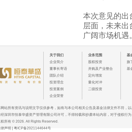
本次意见的出
层面，未来出
广阔市场机遇
关于我们
业务范围
基
企业简介
股权投资
旗
董事长寄语
并购及产业整合
基
团队介绍
定向增发
投资理念
量化对冲
投资案例
二级投资
企业荣誉
本网站所有资讯与说明文字仅供参考，如有与本公司相关公告及基金法律文件不符，以
未经深圳市恒泰华盛资产管理有限公司许可，不得转载和抄袭本站内容，对于侵权行为
权所有 © 2026. All Rights Reserved.
法律声明
|
粤ICP备2021144644号