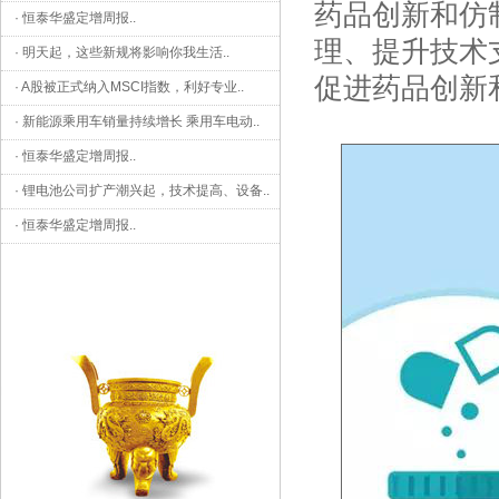
药品创新和仿
·
恒泰华盛定增周报
..
理、提升技术
·
明天起，这些新规将影响你我生活
..
促进药品创新
·
A股被正式纳入MSCI指数，利好专业
..
·
新能源乘用车销量持续增长 乘用车电动
..
·
恒泰华盛定增周报
..
·
锂电池公司扩产潮兴起，技术提高、设备
..
·
恒泰华盛定增周报
..