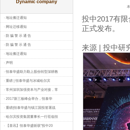
Dynamic company
本
投中2017有
·
地址搬迁通知
正式发布。
·
网址迁移通知
·
防 骗 警 示 通 告
·
防 骗 警 示 通 告
来源 | 投中研
·
地址搬迁通知
·
声明
·
恒泰华盛助力勤上股份转型深耕教
·
重磅 | 恒泰华盛与冰城哈尔滨
·
常州深圳加强资本与产业对接，常
·
2017新三板峰会举办，恒泰华
·
重磅|恒泰华盛与镇江国投签署战
·
哈尔滨投资集团董事长一行莅临恒
·
【喜讯】恒泰华盛斩获"投中20