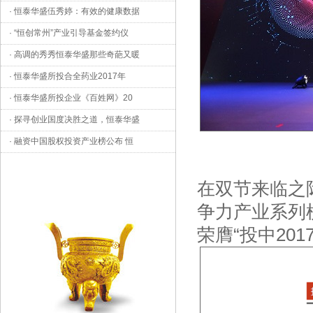
·
恒泰华盛伍秀婷：有效的健康数据
·
“恒创常州”产业引导基金签约仪
·
高调的秀秀恒泰华盛那些奇葩又暖
·
恒泰华盛所投合全药业2017年
·
恒泰华盛所投企业《百姓网》20
·
探寻创业国度决胜之道，恒泰华盛
·
融资中国股权投资产业榜公布 恒
在双节来临之
争力产业系列
荣膺“投中20