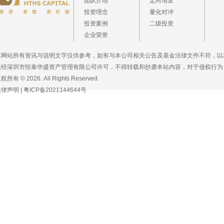
团队介绍
定向增发
投资理念
量化对冲
投资案例
二级投资
企业荣誉
本网站所有资讯与说明文字仅供参考，如有与本公司相关公告及基金法律文件不符，以
未经深圳市恒泰华盛资产管理有限公司许可，不得转载和抄袭本站内容，对于侵权行为
权所有 © 2026. All Rights Reserved.
法律声明
|
粤ICP备2021144644号