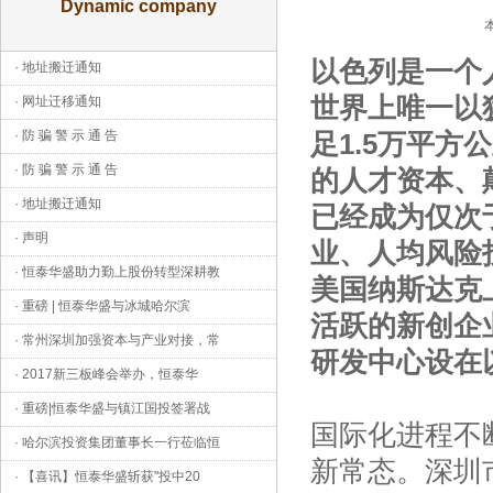
Dynamic company
以色列是一个人
·
地址搬迁通知
世界上唯一以
·
网址迁移通知
·
防 骗 警 示 通 告
足1.5万平
·
防 骗 警 示 通 告
的人才资本、
·
地址搬迁通知
已经成为仅次
·
声明
业、人均风险
·
恒泰华盛助力勤上股份转型深耕教
美国纳斯达克
·
重磅 | 恒泰华盛与冰城哈尔滨
活跃的新创企业
·
常州深圳加强资本与产业对接，常
研发中心设在
·
2017新三板峰会举办，恒泰华
·
重磅|恒泰华盛与镇江国投签署战
国际化进程不
·
哈尔滨投资集团董事长一行莅临恒
新常态。深圳
·
【喜讯】恒泰华盛斩获"投中20