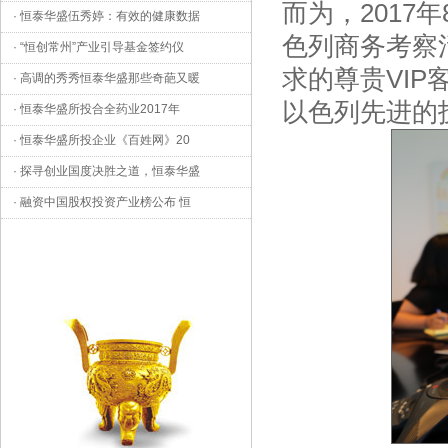
而为，201
·
恒泰华盛伍秀婷：有效的健康数据
色列商务考察
·
“恒创常州”产业引导基金签约仪
求的尊贵VI
·
高调的秀秀恒泰华盛那些奇葩又暖
以色列先进的
·
恒泰华盛所投合全药业2017年
·
恒泰华盛所投企业《百姓网》20
·
探寻创业国度决胜之道，恒泰华盛
·
融资中国股权投资产业榜公布 恒