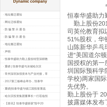
Dynamic company
恒泰华盛助力
·
地址搬迁通知
勤上股份201
·
网址迁移通知
·
防 骗 警 示 通 告
司英伦教育拟以
·
防 骗 警 示 通 告
51%股权，
·
地址搬迁通知
山陈新华乒乓
·
声明
进“美国道尔
·
恒泰华盛助力勤上股份转型深耕教
国授权的第一
·
重磅 | 恒泰华盛与冰城哈尔滨
圳国际预科学
·
常州深圳加强资本与产业对接，常
学校)两家国
·
2017新三板峰会举办，恒泰华
先优势。
·
重磅|恒泰华盛与镇江国投签署战
勤上股份于 20
·
哈尔滨投资集团董事长一行莅临恒
披露媒体发布
·
【喜讯】恒泰华盛斩获"投中20