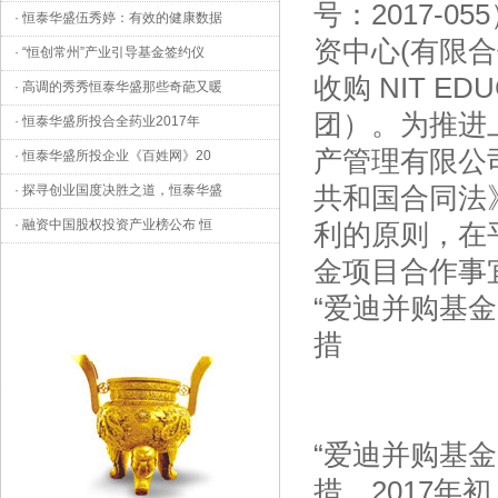
号：2017-
·
恒泰华盛伍秀婷：有效的健康数据
资中心(有限合
·
“恒创常州”产业引导基金签约仪
收购 NIT ED
·
高调的秀秀恒泰华盛那些奇葩又暖
团）。为推进
·
恒泰华盛所投合全药业2017年
产管理有限公
·
恒泰华盛所投企业《百姓网》20
共和国合同法
·
探寻创业国度决胜之道，恒泰华盛
·
融资中国股权投资产业榜公布 恒
利的原则，在
金项目合作事
“爱迪并购基
措
“爱迪并购基
措，2017