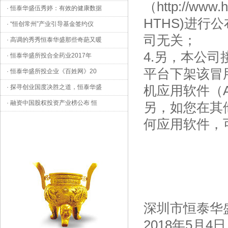
（http://ww
·
恒泰华盛伍秀婷：有效的健康数据
HTHS)进
·
“恒创常州”产业引导基金签约仪
司无关；
·
高调的秀秀恒泰华盛那些奇葩又暖
4.另，本公
·
恒泰华盛所投合全药业2017年
平台下架该冒用
·
恒泰华盛所投企业《百姓网》20
机应用软件（
·
探寻创业国度决胜之道，恒泰华盛
·
融资中国股权投资产业榜公布 恒
另，如您在其
何应用软件，
深圳市恒泰华
2018年5月4日