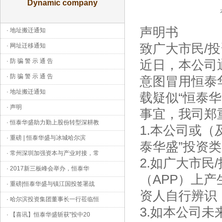
Dynamic company
声明书
·
地址搬迁通知
致广大市民/
·
网址迁移通知
·
防 骗 警 示 通 告
近日，本公司
·
防 骗 警 示 通 告
意图冒用恒泰华
·
地址搬迁通知
载疑似“恒泰
·
声明
事宜，我司郑
·
恒泰华盛助力勤上股份转型深耕教
1.本公司或
·
重磅 | 恒泰华盛与冰城哈尔滨
泰华盛”投资类
·
常州深圳加强资本与产业对接，常
2.如广大市民
·
2017新三板峰会举办，恒泰华
（APP）上
·
重磅|恒泰华盛与镇江国投签署战
资人自行辨识
·
哈尔滨投资集团董事长一行莅临恒
3.如本公司
·
【喜讯】恒泰华盛斩获"投中20