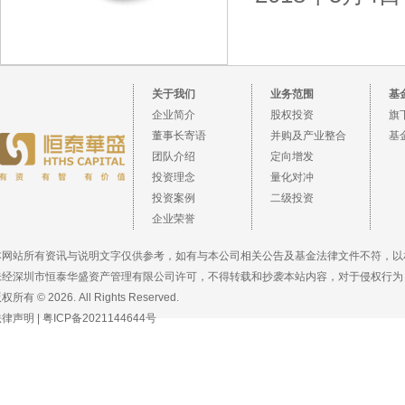
关于我们
业务范围
基
企业简介
股权投资
旗
董事长寄语
并购及产业整合
基
团队介绍
定向增发
投资理念
量化对冲
投资案例
二级投资
企业荣誉
本网站所有资讯与说明文字仅供参考，如有与本公司相关公告及基金法律文件不符，以
未经深圳市恒泰华盛资产管理有限公司许可，不得转载和抄袭本站内容，对于侵权行为
权所有 © 2026. All Rights Reserved.
法律声明
|
粤ICP备2021144644号