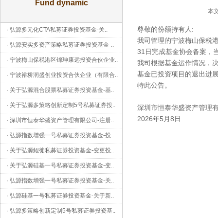
Fund dynamic
本文
尊敬的份额持有人:
·
弘源多元化CTA私募证券投资基金-关
..
我司管理的宁波梅山保税港区
·
弘源安实多资产策略私募证券投资基金-
..
31日完成基金协会备案，当
·
宁波梅山保税港区锦珅康远投资合伙企业
..
我司根据基金运作情况，决
基金已投资项目的退出进
·
宁波裕桥润盛创业投资合伙企业（有限合
..
特此公告。
·
关于弘源混合股票私募证券投资基金-基
..
·
关于弘源多策略创新定制5号私募证券投
..
深圳市恒泰华盛资产管理
2026年5月8日
·
深圳市恒泰华盛资产管理有限公司-注册
..
·
弘源指数增强一号私募证券投资基金-投
..
·
关于弘源鲲徙私募证券投资基金-变更投
..
·
关于弘源硅基一号私募证券投资基金-变
..
·
弘源指数增强一号私募证券投资基金-关
..
·
弘源硅基一号私募证券投资基金-关于新
..
·
弘源多策略创新定制5号私募证券投资基
..