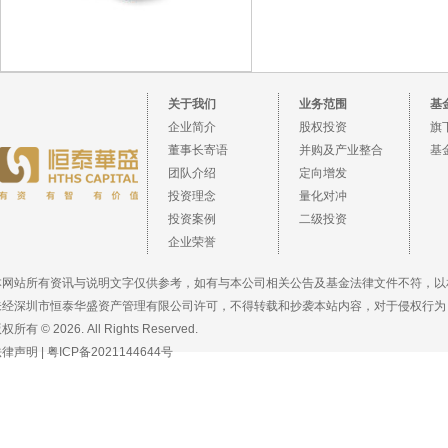
关于我们
业务范围
基
企业简介
股权投资
旗
董事长寄语
并购及产业整合
基
团队介绍
定向增发
投资理念
量化对冲
投资案例
二级投资
企业荣誉
本网站所有资讯与说明文字仅供参考，如有与本公司相关公告及基金法律文件不符，以
未经深圳市恒泰华盛资产管理有限公司许可，不得转载和抄袭本站内容，对于侵权行为
权所有 © 2026. All Rights Reserved.
法律声明
|
粤ICP备2021144644号