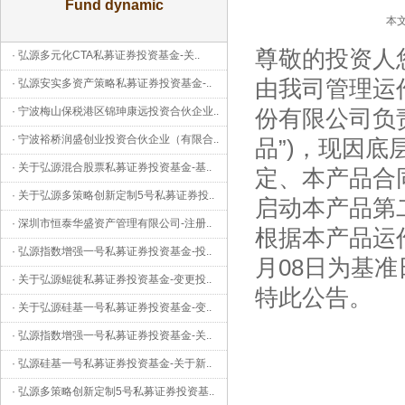
Fund dynamic
本文
尊敬的投资人
·
弘源多元化CTA私募证券投资基金-关
..
由我司管理运
·
弘源安实多资产策略私募证券投资基金-
..
·
宁波梅山保税港区锦珅康远投资合伙企业
..
份有限公司负责
·
宁波裕桥润盛创业投资合伙企业（有限合
..
品”)，现因
·
关于弘源混合股票私募证券投资基金-基
..
定、本产品合
·
关于弘源多策略创新定制5号私募证券投
..
启动本产品第
·
深圳市恒泰华盛资产管理有限公司-注册
..
根据本产品运作
·
弘源指数增强一号私募证券投资基金-投
..
月08日为基
·
关于弘源鲲徙私募证券投资基金-变更投
..
特此公告。
·
关于弘源硅基一号私募证券投资基金-变
..
·
弘源指数增强一号私募证券投资基金-关
..
·
弘源硅基一号私募证券投资基金-关于新
..
·
弘源多策略创新定制5号私募证券投资基
..