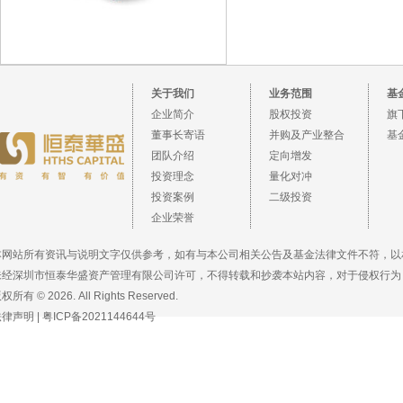
关于我们
业务范围
基
企业简介
股权投资
旗
董事长寄语
并购及产业整合
基
团队介绍
定向增发
投资理念
量化对冲
投资案例
二级投资
企业荣誉
本网站所有资讯与说明文字仅供参考，如有与本公司相关公告及基金法律文件不符，以
未经深圳市恒泰华盛资产管理有限公司许可，不得转载和抄袭本站内容，对于侵权行为
权所有 © 2026. All Rights Reserved.
法律声明
|
粤ICP备2021144644号