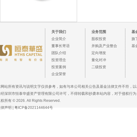
关于我们
业务范围
基
企业简介
股权投资
旗
董事长寄语
并购及产业整合
基
团队介绍
定向增发
投资理念
量化对冲
投资案例
二级投资
企业荣誉
本网站所有资讯与说明文字仅供参考，如有与本公司相关公告及基金法律文件不符，以
未经深圳市恒泰华盛资产管理有限公司许可，不得转载和抄袭本站内容，对于侵权行为
权所有 © 2026. All Rights Reserved.
法律声明
|
粤ICP备2021144644号