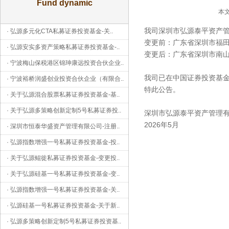
Fund dynamic
本文
我司深圳市弘源泰平资产
·
弘源多元化CTA私募证券投资基金-关
..
变更前：广东省深圳市福田
·
弘源安实多资产策略私募证券投资基金-
..
变更后：广东省深圳市南山区
·
宁波梅山保税港区锦珅康远投资合伙企业
..
我司已在中国证券投资基金
·
宁波裕桥润盛创业投资合伙企业（有限合
..
特此公告。
·
关于弘源混合股票私募证券投资基金-基
..
·
关于弘源多策略创新定制5号私募证券投
..
深圳市弘源泰平资产管理
2026年5月
·
深圳市恒泰华盛资产管理有限公司-注册
..
·
弘源指数增强一号私募证券投资基金-投
..
·
关于弘源鲲徙私募证券投资基金-变更投
..
·
关于弘源硅基一号私募证券投资基金-变
..
·
弘源指数增强一号私募证券投资基金-关
..
·
弘源硅基一号私募证券投资基金-关于新
..
·
弘源多策略创新定制5号私募证券投资基
..