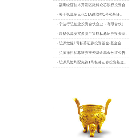
·
福州经济技术开发区微科众芯股权投资合
..
·
关于弘源多元化CTA进取型1号私募证
..
·
宁波行弘创业投资合伙企业（有限合伙）
..
·
调整弘源安实多资产策略私募证券投资基
..
·
弘源觉醒1号私募证券投资基金-基金合
..
·
弘源祥裕私募证券投资基金基金分红公告
..
·
弘源风险均配先锋1号私募证券投资基金
..