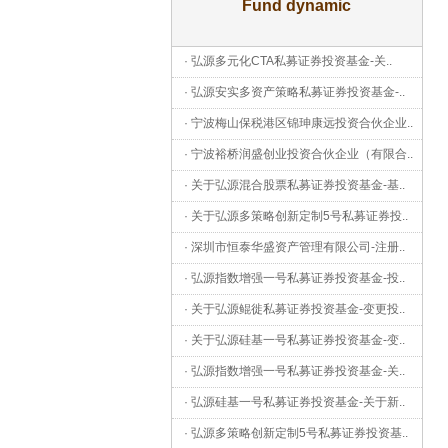
Fund dynamic
·
弘源多元化CTA私募证券投资基金-关
..
·
弘源安实多资产策略私募证券投资基金-
..
·
宁波梅山保税港区锦珅康远投资合伙企业
..
·
宁波裕桥润盛创业投资合伙企业（有限合
..
·
关于弘源混合股票私募证券投资基金-基
..
·
关于弘源多策略创新定制5号私募证券投
..
·
深圳市恒泰华盛资产管理有限公司-注册
..
·
弘源指数增强一号私募证券投资基金-投
..
·
关于弘源鲲徙私募证券投资基金-变更投
..
·
关于弘源硅基一号私募证券投资基金-变
..
·
弘源指数增强一号私募证券投资基金-关
..
·
弘源硅基一号私募证券投资基金-关于新
..
·
弘源多策略创新定制5号私募证券投资基
..