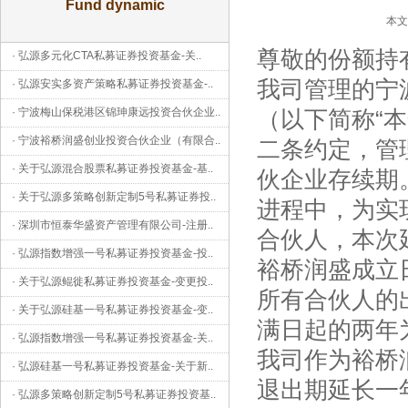
Fund dynamic
本文
尊敬的份额持
·
弘源多元化CTA私募证券投资基金-关
..
我司管理的宁
·
弘源安实多资产策略私募证券投资基金-
..
·
宁波梅山保税港区锦珅康远投资合伙企业
..
（以下简称“本
·
宁波裕桥润盛创业投资合伙企业（有限合
..
二条约定，管
·
关于弘源混合股票私募证券投资基金-基
..
伙企业存续期
·
关于弘源多策略创新定制5号私募证券投
..
进程中，为实
·
深圳市恒泰华盛资产管理有限公司-注册
..
合伙人，本次
·
弘源指数增强一号私募证券投资基金-投
..
裕桥润盛成立日
·
关于弘源鲲徙私募证券投资基金-变更投
..
所有合伙人的
·
关于弘源硅基一号私募证券投资基金-变
..
满日起的两年为
·
弘源指数增强一号私募证券投资基金-关
..
我司作为裕桥
·
弘源硅基一号私募证券投资基金-关于新
..
退出期延长一年
·
弘源多策略创新定制5号私募证券投资基
..