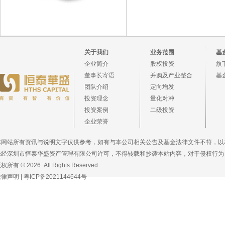
关于我们
业务范围
基
企业简介
股权投资
旗
董事长寄语
并购及产业整合
基
团队介绍
定向增发
投资理念
量化对冲
投资案例
二级投资
企业荣誉
本网站所有资讯与说明文字仅供参考，如有与本公司相关公告及基金法律文件不符，以
未经深圳市恒泰华盛资产管理有限公司许可，不得转载和抄袭本站内容，对于侵权行为
权所有 © 2026. All Rights Reserved.
法律声明
|
粤ICP备2021144644号