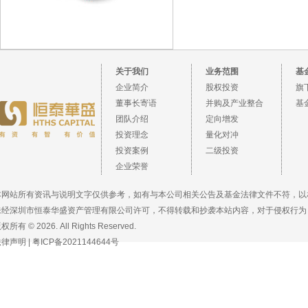
关于我们
业务范围
基
企业简介
股权投资
旗
董事长寄语
并购及产业整合
基
团队介绍
定向增发
投资理念
量化对冲
投资案例
二级投资
企业荣誉
本网站所有资讯与说明文字仅供参考，如有与本公司相关公告及基金法律文件不符，以
未经深圳市恒泰华盛资产管理有限公司许可，不得转载和抄袭本站内容，对于侵权行为
权所有 © 2026. All Rights Reserved.
法律声明
|
粤ICP备2021144644号