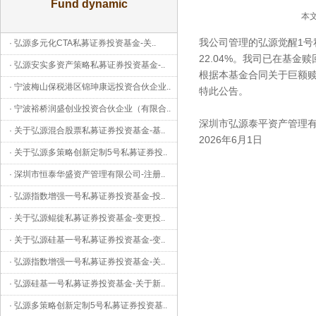
Fund dynamic
本文
我公司管理的弘源觉醒1号
·
弘源多元化CTA私募证券投资基金-关
..
22.04%。我司已在基
·
弘源安实多资产策略私募证券投资基金-
..
根据本基金合同关于巨额赎
·
宁波梅山保税港区锦珅康远投资合伙企业
..
特此公告。
·
宁波裕桥润盛创业投资合伙企业（有限合
..
深圳市弘源泰平资产管理
·
关于弘源混合股票私募证券投资基金-基
..
2026年6月1日
·
关于弘源多策略创新定制5号私募证券投
..
·
深圳市恒泰华盛资产管理有限公司-注册
..
·
弘源指数增强一号私募证券投资基金-投
..
·
关于弘源鲲徙私募证券投资基金-变更投
..
·
关于弘源硅基一号私募证券投资基金-变
..
·
弘源指数增强一号私募证券投资基金-关
..
·
弘源硅基一号私募证券投资基金-关于新
..
·
弘源多策略创新定制5号私募证券投资基
..