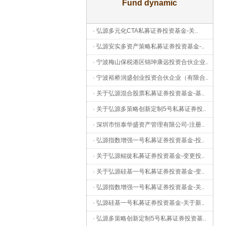
Fund dynamic
·
弘源多元化CTA私募证券投资基金-关
..
·
弘源安实多资产策略私募证券投资基金-
..
·
宁波梅山保税港区锦珅康远投资合伙企业
..
·
宁波裕桥润盛创业投资合伙企业（有限合
..
·
关于弘源混合股票私募证券投资基金-基
..
·
关于弘源多策略创新定制5号私募证券投
..
·
深圳市恒泰华盛资产管理有限公司-注册
..
·
弘源指数增强一号私募证券投资基金-投
..
·
关于弘源鲲徙私募证券投资基金-变更投
..
·
关于弘源硅基一号私募证券投资基金-变
..
·
弘源指数增强一号私募证券投资基金-关
..
·
弘源硅基一号私募证券投资基金-关于新
..
·
弘源多策略创新定制5号私募证券投资基
..