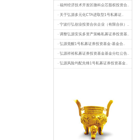
·
福州经济技术开发区微科众芯股权投资合
..
·
关于弘源多元化CTA进取型1号私募证
..
·
宁波行弘创业投资合伙企业（有限合伙）
..
·
调整弘源安实多资产策略私募证券投资基
..
·
弘源觉醒1号私募证券投资基金-基金合
..
·
弘源祥裕私募证券投资基金基金分红公告
..
·
弘源风险均配先锋1号私募证券投资基金
..