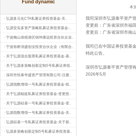
Fund dynamic
本文
我司深圳市弘源泰平资产
·
弘源多元化CTA私募证券投资基金-关
..
变更前：广东省深圳市福田
·
弘源安实多资产策略私募证券投资基金-
..
变更后：广东省深圳市南山区
·
宁波梅山保税港区锦珅康远投资合伙企业
..
我司已在中国证券投资基金
·
宁波裕桥润盛创业投资合伙企业（有限合
..
特此公告。
·
关于弘源混合股票私募证券投资基金-基
..
·
关于弘源多策略创新定制5号私募证券投
..
深圳市弘源泰平资产管理
2026年5月
·
深圳市恒泰华盛资产管理有限公司-注册
..
·
弘源指数增强一号私募证券投资基金-投
..
·
关于弘源鲲徙私募证券投资基金-变更投
..
·
关于弘源硅基一号私募证券投资基金-变
..
·
弘源指数增强一号私募证券投资基金-关
..
·
弘源硅基一号私募证券投资基金-关于新
..
·
弘源多策略创新定制5号私募证券投资基
..