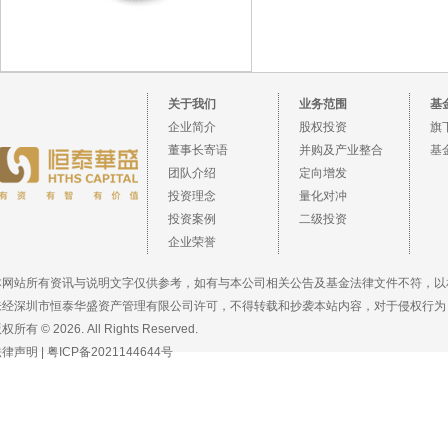
关于我们
业务范围
基
企业简介
股权投资
旗
董事长寄语
并购及产业整合
基
团队介绍
定向增发
投资理念
量化对冲
投资案例
二级投资
企业荣誉
本网站所有资讯与说明文字仅供参考，如有与本公司相关公告及基金法律文件不符，以
未经深圳市恒泰华盛资产管理有限公司许可，不得转载和抄袭本站内容，对于侵权行为
权所有 © 2026. All Rights Reserved.
法律声明
|
粤ICP备2021144644号